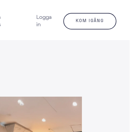
m
Logga
KOM IGÅNG
s
in