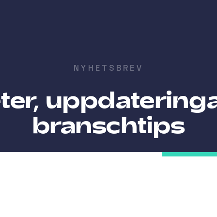
NYHETSBREV
er, uppdatering
branschtips
SKICKA
Jag vill få e-postutskick med nyheter, tips och erbjudanden, och
accepterar att mina personuppgifter behandlas i enlighet med
Priva
Policyn
.