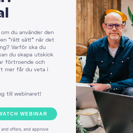
al
 – om du använder den
en "rätt sätt" när det
ng? Varför ska du
kan du skapa utskick
ar förtroende och
t mer får du veta i
ng till webinaret!
WATCH WEBINAR
ps and offers, and approve