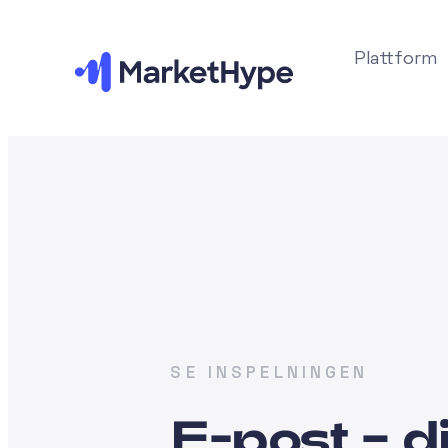
Plattform
SE INSPELNINGEN
E-post – d