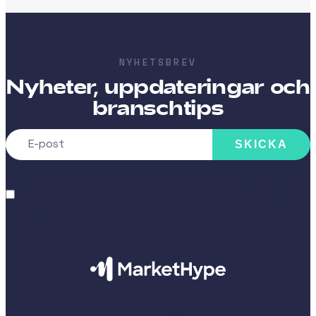
NYHETSBREV
Nyheter, uppdateringar och
branschtips
SKICKA
Jag vill få e-postutskick med nyheter, tips och erbjudanden,
och accepterar att mina personuppgifter behandlas i enlighet
med
Privacy Policyn
.
Plattformen