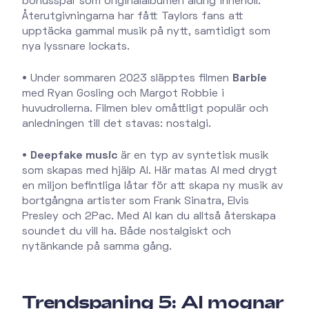
bonusspår som originalalbumen aldrig innehöll.
Återutgivningarna har fått Taylors fans att
upptäcka gammal musik på nytt, samtidigt som
nya lyssnare lockats.
•
Under sommaren 2023 släpptes filmen
Barbie
med Ryan Gosling och Margot Robbie i
huvudrollerna. Filmen blev omåttligt populär och
anledningen till det stavas: nostalgi.
•
Deepfake music
är en typ av syntetisk musik
som skapas med hjälp AI. Här matas AI med drygt
en miljon befintliga låtar för att skapa ny musik av
bortgångna artister som Frank Sinatra, Elvis
Presley och 2Pac. Med AI kan du alltså återskapa
soundet du vill ha. Både nostalgiskt och
nytänkande på samma gång.
Trendspaning 5: AI mognar