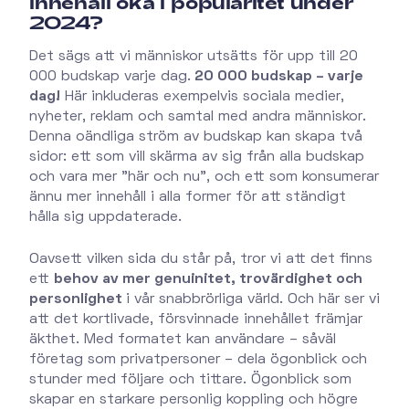
innehåll öka i popularitet under
2024?
Det sägs att vi människor utsätts för upp till 20
000 budskap varje dag.
20 000 budskap – varje
dag!
Här inkluderas exempelvis sociala medier,
nyheter, reklam och samtal med andra människor.
Denna oändliga ström av budskap kan skapa två
sidor: ett som vill skärma av sig från alla budskap
och vara mer "här och nu", och ett som konsumerar
ännu mer innehåll i alla former för att ständigt
hålla sig uppdaterade.
Oavsett vilken sida du står på, tror vi att det finns
ett
behov av mer genuinitet, trovärdighet och
personlighet
i vår snabbrörliga värld. Och här ser vi
att det kortlivade, försvinnade innehållet främjar
äkthet. Med formatet kan användare – såväl
företag som privatpersoner – dela ögonblick och
stunder med följare och tittare. Ögonblick som
skapar en starkare personlig koppling och högre