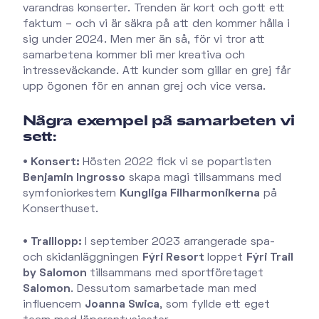
varandras konserter. Trenden är kort och gott ett
faktum – och vi är säkra på att den kommer hålla i
sig under 2024. Men mer än så, för vi tror att
samarbetena kommer bli mer kreativa och
intresseväckande. Att kunder som gillar en grej får
upp ögonen för en annan grej och vice versa.
Några exempel på samarbeten vi
sett:
• Konsert:
Hösten 2022 fick vi se popartisten
Benjamin Ingrosso
skapa magi tillsammans med
symfoniorkestern
Kungliga Filharmonikerna
på
Konserthuset.
• Traillopp:
I september 2023 arrangerade spa-
och skidanläggningen
Fýri Resort
loppet
Fýri Trail
by Salomon
tillsammans med sportföretaget
Salomon
. Dessutom samarbetade man med
influencern
Joanna Swica
, som fyllde ett eget