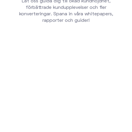
Låt oss guida dig till ökad kundnöjdhet,
förbättrade kundupplevelser och fler
konverteringar. Spana in våra whitepapers,
rapporter och guider!