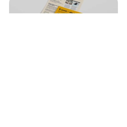
E-post – din bästa kanal
Key takeaways från vårt webinar om kanalen e-
post och dess många möjligheter.