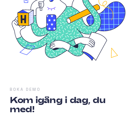
BOKA DEMO
Kom igång i dag, du
med!
MarketHype är ditt system för marknadsföring av
upplevelser, utvecklat av och för människor i
samma bransch som dig. Vi har en bred erfarenhet