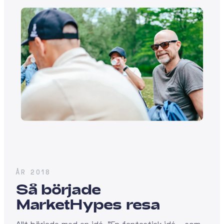
ÅR 2018
Så började
MarketHypes resa