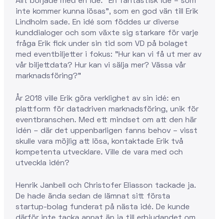
Allt började med en idé. "En fantastisk idé – som
inte kommer kunna lösas", som en god vän till Erik
Lindholm sade. En idé som föddes ur diverse
kunddialoger och som växte sig starkare för varje
fråga Erik fick under sin tid som VD på bolaget
med eventbiljetter i fokus: "Hur kan vi få ut mer av
vår biljettdata? Hur kan vi sälja mer? Vässa vår
marknadsföring?"
År 2018 ville Erik göra verklighet av sin idé: en
plattform för datadriven marknadsföring, unik för
eventbranschen. Med ett mindset om att den här
idén – där det uppenbarligen fanns behov – visst
skulle vara möjlig att lösa, kontaktade Erik två
kompetenta utvecklare. Ville de vara med och
utveckla idén?
Henrik Janbell och Christofer Eliasson tackade ja.
De hade ända sedan de lämnat sitt första
startup-bolag funderat på nästa idé. De kunde
därför inte tacka annat än ja till erbjudandet om