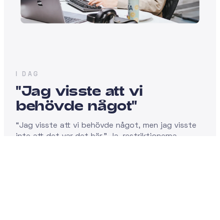
I DAG
"Jag visste att vi
behövde något"
“Jag visste att vi behövde något, men jag visste
inte att det var det här.” Ja, restriktionerna
släpptes till slut, en efter en, och MarketHype
kunde äntligen få visa världen sin produkt. En
produkt som skulle hjälpa marknadsförare att på
riktigt förstå sina kunder, effektivisera sitt arbete
och öka verksamhetens försäljning – allt med data
som grund. Och folk hade inte sett något liknande.
De hade vetat att de behövt något, men inte