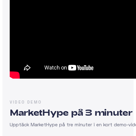
VIDEO DEMO
MarketHype på 3 minuter
Upptäck MarketHype på tre minuter i en kort demo-vid