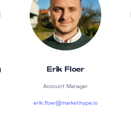
g
Erik Floer
Account Manager
erik.floer@markethype.io