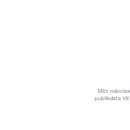
Möt människo
publikdata ti