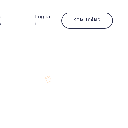
m
Logga
KOM IGÅNG
s
in