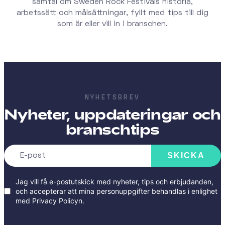
samtal om Sweden Rock Festivals historia,
arbetssätt och målsättningar, fyllt med tips till dig
som är eller vill in i branschen.
NYHETSBREV
Nyheter, uppdateringar och
branschtips
SKICKA
Jag vill få e-postutskick med nyheter, tips och erbjudanden,
och accepterar att mina personuppgifter behandlas i enlighet
med
Privacy Policyn
.