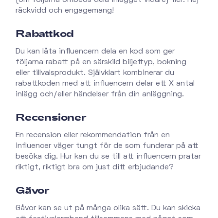
(om följarna ombeds dela inlägget vidare) fler. Hej
räckvidd och engagemang!
Rabattkod
Du kan låta influencern dela en kod som ger
följarna rabatt på en särskild biljettyp, bokning
eller tillvalsprodukt. Självklart kombinerar du
rabattkoden med att influencern delar ett X antal
inlägg och/eller händelser från din anläggning.
Recensioner
En recension eller rekommendation från en
influencer väger tungt för de som funderar på att
besöka dig. Hur kan du se till att influencern pratar
riktigt, riktigt bra om just ditt erbjudande?
Gåvor
Gåvor kan se ut på många olika sätt. Du kan skicka