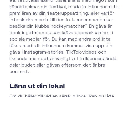
ett festivalarmband tillsammans med något som
kännetecknar din festival, bjuda in influencern till
premiären av din teateruppsättning, eller varför
inte skicka merch till den influencer som brukar
besöka din klubbs hockeymatcher? En gåva är
dock inget som du kan kräva uppmärksamhet i
sociala medier för. Du kan med andra ord inte
räkna med att influencern kommer visa upp din
gåva i Instagram-stories, TikTok-videos och
liknande, men det är vanligt att influencers ändå
delar budet eller gåvan eftersom det är bra
content.
Låna ut din lokal
Om du håller till vid en särskild lokal, kan du låta
influencern arrangera events hos dig. På detta vis
får du gratis uppmärksamhet i sociala kanaler. Du
kan också fotografera eventet och använda
bilderna i dina egna kanaler, samt passa på att
hålla restaurangen, kiosken eller baren öppen för