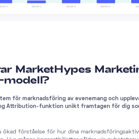
rar MarketHypes Marketi
n-modell?
stem för marknadsföring av evenemang och uppleve
 Attribution-funktion unikt framtagen för dig so
ökad förståelse för hur dina marknadsföringsaktivite