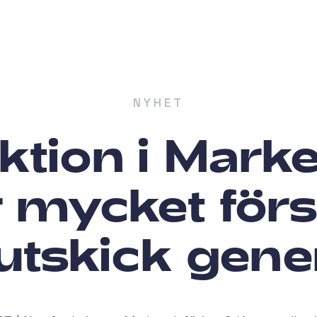
NYHET
ktion i Mark
 mycket förs
utskick gene