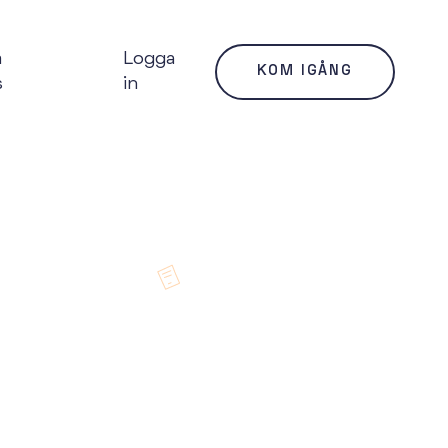
m
Logga
KOM IGÅNG
s
in