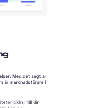
ng
lser. Med det sagt är
m är marknadsförare i
ter bidrar till din