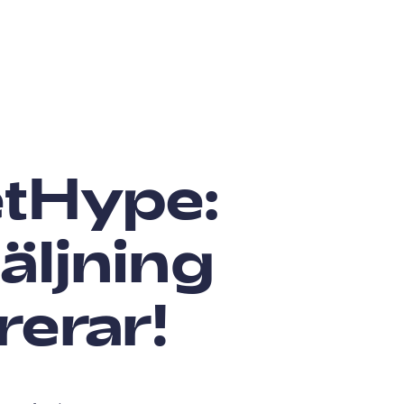
etHype:
äljning
rerar!