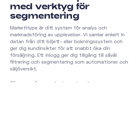
med verktyg för
segmentering
MarketHype är ditt system för analys och
marknadsföring av upplevelser. Vi samlar enkelt in
datan från ditt biljett- eller bokningssystem och
ger dig kundinsikter för att snabbt öka din
försäljning. Ett inlogg ger dig tillgång till såväl
filtrering och segmentering som automationer och
säljöversikt.
Gör som många andra i event- och
upplevelsebranschen redan gjort – kom igång i
dag!