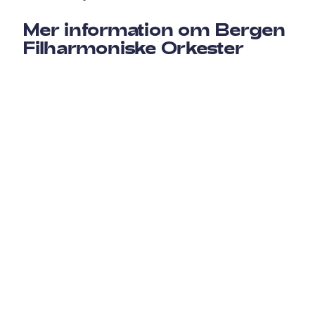
Mer information om Bergen
Filharmoniske Orkester
Vill du läsa mer om Bergen Filharmoniske Orkester?
Spana in deras hemsida här.
För kundberättelsen på norska, gå hit.
För kundberättelsen på engelska, gå hit.
NYHETSBREV
Nyheter, uppdateringar och
branschtips