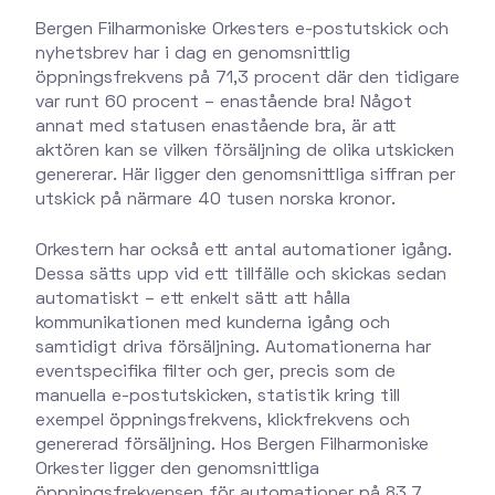
Bergen Filharmoniske Orkesters e-postutskick och
nyhetsbrev har i dag en genomsnittlig
öppningsfrekvens på 71,3 procent där den tidigare
var runt 60 procent – enastående bra! Något
annat med statusen enastående bra, är att
aktören kan se vilken försäljning de olika utskicken
genererar. Här ligger den genomsnittliga siffran per
utskick på närmare 40 tusen norska kronor.
Orkestern har också ett antal automationer igång.
Dessa sätts upp vid ett tillfälle och skickas sedan
automatiskt – ett enkelt sätt att hålla
kommunikationen med kunderna igång och
samtidigt driva försäljning. Automationerna har
eventspecifika filter och ger, precis som de
manuella e-postutskicken, statistik kring till
exempel öppningsfrekvens, klickfrekvens och
genererad försäljning. Hos Bergen Filharmoniske
Orkester ligger den genomsnittliga
öppningsfrekvensen för automationer på 83,7