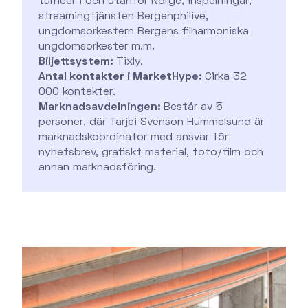
turnéer i och utanför Norge, inspelningar,
streamingtjänsten Bergenphilive,
ungdomsorkestern Bergens filharmoniska
ungdomsorkester m.m.
Biljettsystem:
Tixly.
Antal kontakter i MarketHype:
Cirka 32
000 kontakter.
Marknadsavdelningen:
Består av 5
personer, där Tarjei Svenson Hummelsund är
marknadskoordinator med ansvar för
nyhetsbrev, grafiskt material, foto/film och
annan marknadsföring.