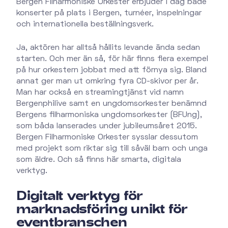
Bergen Filharmoniske Orkester erbjuder i dag både
konserter på plats i Bergen, turnéer, inspelningar
och internationella beställningsverk.
Ja, aktören har alltså hållits levande ända sedan
starten. Och mer än så, för här finns flera exempel
på hur orkestern jobbat med att förnya sig. Bland
annat ger man ut omkring fyra CD-skivor per år.
Man har också en streamingtjänst vid namn
Bergenphilive samt en ungdomsorkester benämnd
Bergens filharmoniska ungdomsorkester (BFUng),
som båda lanserades under jubileumsåret 2015.
Bergen Filharmoniske Orkester sysslar dessutom
med projekt som riktar sig till såväl barn och unga
som äldre. Och så finns här smarta, digitala
verktyg.
Digitalt verktyg för
marknadsföring unikt för
eventbranschen