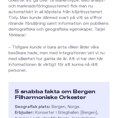
Orkester att gå över till MarketHype. Med analys-
och marknadsföringssystemet fick man nu
automatiskt in all köpdata från biljettsystemet
Tixly. Man kunde därmed svart på vitt se siffror
rörande försäljning samt information om publikens
demografiska och geografiska egenskaper. Tarjei
förklarar:
– Tidigare kunde vi bara anta vilken ålder våra
besökare hade, men med integrationen vet vi nu
med säkerhet hur gamla de är. Att vi har den här
informationen är viktigt för att kunna nå rätt
personer.
5 snabba fakta om Bergen
Filharmoniske Orkester
Geografisk plats:
Bergen, Norge.
Erbjuder:
Konserter i Grieghallen (Bergen),