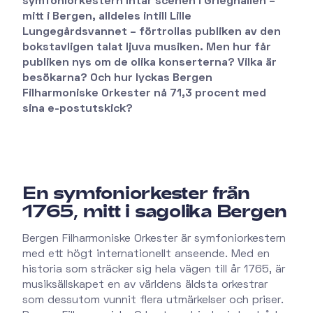
symfoniorkestern intar scenen i Grieghallen –
mitt i Bergen, alldeles intill Lille
Lungegårdsvannet – förtrollas publiken av den
bokstavligen talat ljuva musiken. Men hur får
publiken nys om de olika konserterna? Vilka är
besökarna? Och hur lyckas Bergen
Filharmoniske Orkester nå 71,3 procent med
sina e-postutskick?
En symfoniorkester från
1765, mitt i sagolika Bergen
Bergen Filharmoniske Orkester är symfoniorkestern
med ett högt internationellt anseende. Med en
historia som sträcker sig hela vägen till år 1765, är
musiksällskapet en av världens äldsta orkestrar
som dessutom vunnit flera utmärkelser och priser.