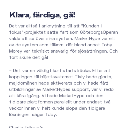
Klara, färdiga, gå!
Det var alltså i anknytning till att “Kunden i
fokus”-projektet satte fart som GöteborgsOperan
valde att se över sina system. MarketHype var ett
av de system som tillkom, där bland annat Toby
Morey var tekniskt ansvarig för sjösättningen. Och
fort skulle det gå!
– Det var en väldigt kort startsträcka. Efter att
kopplingen till biljettsystemet Tixly hade gjorts,
mejldomänen hade aktiverats och vi hade fått
utbildningar av MarketHypes support, var vi redo
att köra igång. Vi hade MarketHype och den
tidigare plattformen parallellt under endast två
veckor innan vi helt kunde slopa den tidigare
lösningen, säger Toby.
Charlie fyller på: