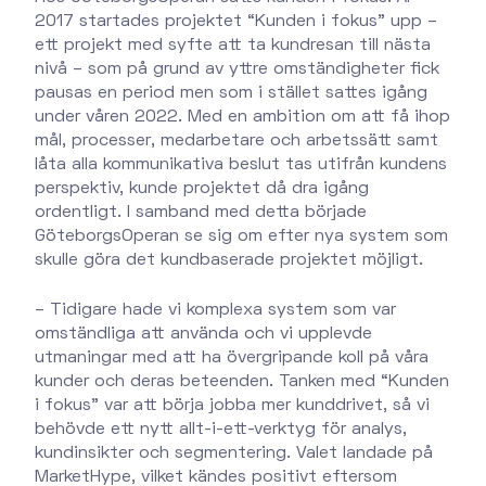
2017 startades projektet “Kunden i fokus” upp –
ett projekt med syfte att ta kundresan till nästa
nivå – som på grund av yttre omständigheter fick
pausas en period men som i stället sattes igång
under våren 2022. Med en ambition om att få ihop
mål, processer, medarbetare och arbetssätt samt
låta alla kommunikativa beslut tas utifrån kundens
perspektiv, kunde projektet då dra igång
ordentligt. I samband med detta började
GöteborgsOperan se sig om efter nya system som
skulle göra det kundbaserade projektet möjligt.
– Tidigare hade vi komplexa system som var
omständliga att använda och vi upplevde
utmaningar med att ha övergripande koll på våra
kunder och deras beteenden. Tanken med “Kunden
i fokus” var att börja jobba mer kunddrivet, så vi
behövde ett nytt allt-i-ett-verktyg för analys,
kundinsikter och segmentering. Valet landade på
MarketHype, vilket kändes positivt eftersom